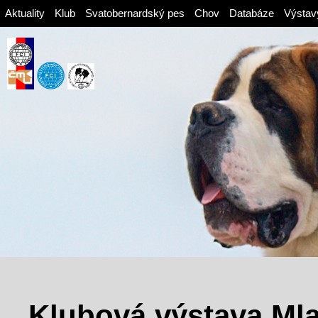
Aktuality
Klub
Svatobernardský pes
Chov
Databáze
Výstav
Klubová výstava Mla