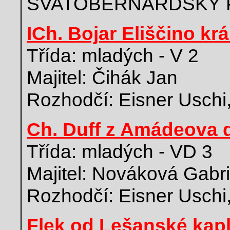
SVATOBERNARDSKÝ 
ICh. Bojar Eliščino krá
Třída: mladých - V 2
Majitel: Čihák Jan
Rozhodčí: Eisner Uschi
Ch. Duff z Amádeova 
Třída: mladých - VD 3
Majitel: Nováková Gabri
Rozhodčí: Eisner Uschi
Flek od Lešanské kapl