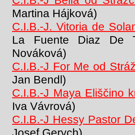
Martina Hájková)
C.I.B.-J. Vitoria de Sol
La Fuente Diaz De T
Nováková)
C.I.B.-J For Me od Strá
Jan Bendl)
C.I.B.-J Maya Eliščino k
Iva Vávrová)
C.I.B.-J Hessy Pastor D
Josef Gerych)