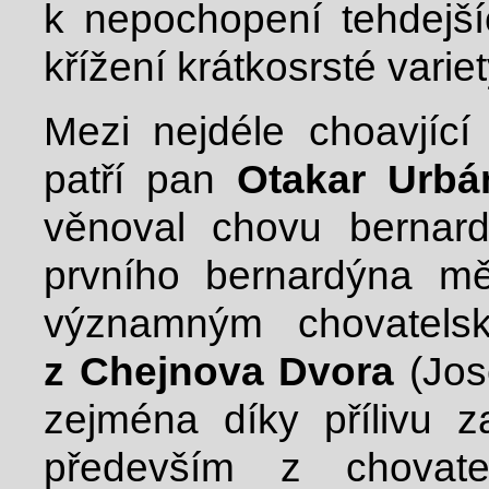
k nepochopení tehdejšíc
křížení krátkosrsté varie
Mezi nejdéle choavjíc
patří pan
Otakar Urbá
věnoval chovu bernar
prvního bernardýna mě
významným chovatelsk
z Chejnova Dvora
(Jos
zejména díky přílivu 
především z chovate