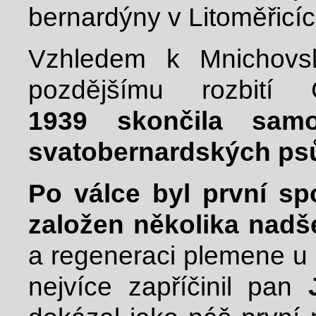
bernardýny v Litoměřicí
Vzhledem k Mnichovs
pozdějšímu rozbití
1939 skončila samo
svatobernardských ps
Po válce byl první s
založen několika nadš
a regeneraci plemene u 
nejvíce zapříčinil pan