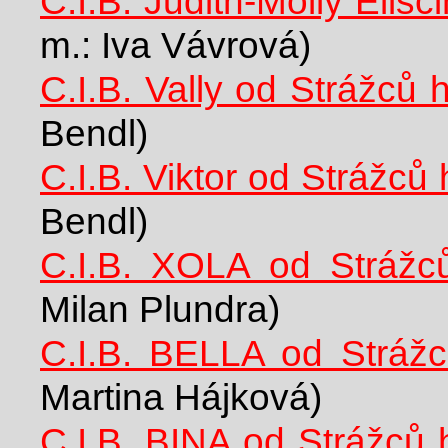
C.I.B. Judith-Molly Elišč
m.: Iva Vávrová)
C.I.B. Vally od Strážců 
Bendl)
C.I.B. Viktor od Strážců 
Bendl)
C.I.B. XOLA od Strážc
Milan Plundra)
C.I.B. BELLA od Strážc
Martina Hájková)
C.I.B. BINA od Strážců 