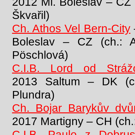
2012 Ml. Boleslav – CZ 
Škvařil)
Ch. Athos Vel Bern-City
Boleslav – CZ (ch.: A
Pöschlová)
C.I.B. Lord od Stráž
2013 Saltum – DK (ch
Plundra)
Ch. Bojar Barykův dvů
2017 Martigny – CH (ch.
C.I.B. Paulo z Dobrus