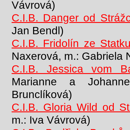
Vávrová)
C.I.B. Danger od Stráž
Jan Bendl)
C.I.B. Fridolín ze Stat
Naxerová, m.: Gabriela
C.I.B. Jessica vom B
Marianne a Johann
Brunclíková)
C.I.B. Gloria Wild od S
m.: Iva Vávrová)