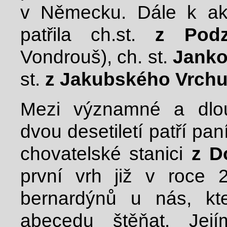
v Německu. Dále k akt
patřila ch.st.
z Podz
Vondrouš), ch. st.
Janko
st.
z Jakubského Vrch
Mezi významné a dlou
dvou desetiletí patří pan
chovatelské stanici
z D
první vrh již v roce
bernardýnů u nás, kt
abecedu štěňat. Jej