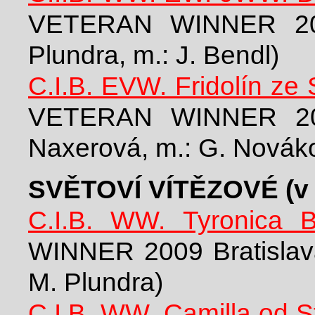
VETERAN WINNER 202
Plundra, m.: J. Bendl)
C.I.B. EVW. Fridolín ze
VETERAN WINNER 202
Naxerová, m.: G. Novák
SVĚTOVÍ VÍTĚZOVÉ (v 
C.I.B. WW. Tyronica 
WINNER 2009 Bratislava
M. Plundra)
C.I.B. WW. Camilla od S