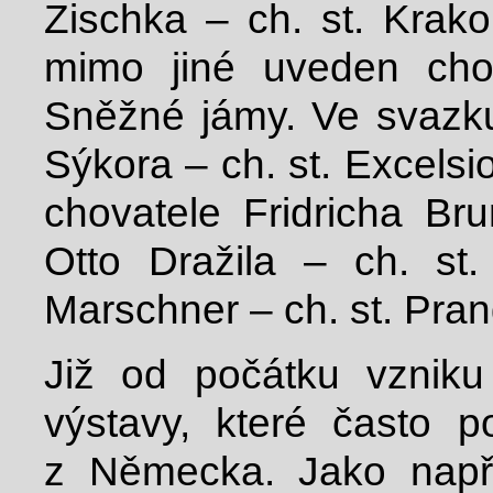
Zischka – ch. st. Krak
mimo jiné uveden cho
Sněžné jámy. Ve svazku
Sýkora – ch. st. Excels
chovatele Fridricha Bru
Otto Dražila – ch. st
Marschner – ch. st. Pra
Již od počátku vznik
výstavy, které často po
z Německa. Jako např