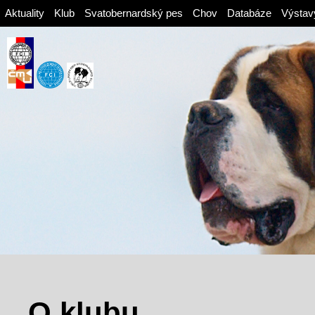
Aktuality
Klub
Svatobernardský pes
Chov
Databáze
Výstav
O klubu