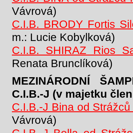
Vávrová)
C.I.B. BRODY Fortis Sil
m.: Lucie Kobylková)
C.I.B. SHIRAZ Rios Sa
Renata Brunclíková)
MEZINÁRODNÍ ŠAM
C.I.B.-J (v majetku čl
C.I.B.-J Bina od Strážců
Vávrová)
C.I.B.-J Bella od Stráž