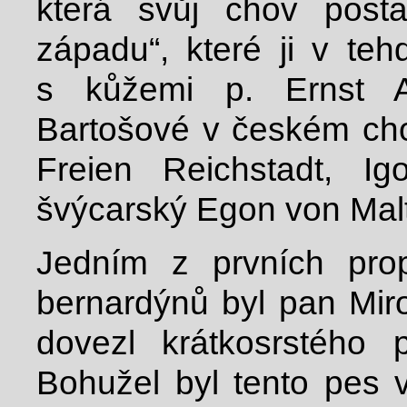
která svůj chov post
západu“, které ji v te
s kůžemi p. Ernst A
Bartošové v českém chov
Freien Reichstadt, Ig
švýcarský Egon von Malt
Jedním z prvních prop
bernardýnů byl pan Miro
dovezl krátkosrstého
Bohužel byl tento pes 