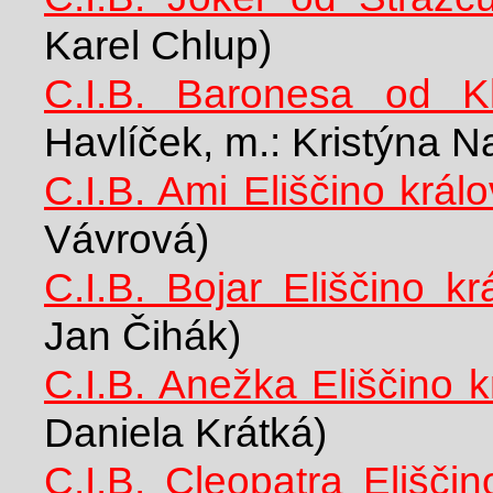
Karel Chlup)
C.I.B. Baronesa od Kl
Havlíček, m.: Kristýna N
C.I.B. Ami Eliščino králo
Vávrová)
C.I.B. Bojar Eliščino kr
Jan Čihák)
C.I.B. Anežka Eliščino k
Daniela Krátká)
C.I.B. Cleopatra Eliščin