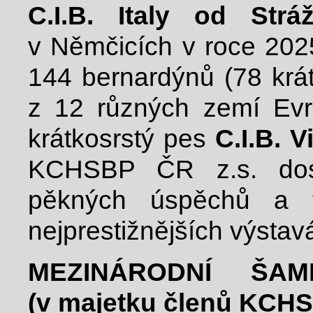
C.I.B. Italy od Strá
v Němčicích v roce 202
144 bernardýnů (78 krát
z 12 různých zemí Evrop
krátkosrstý pes
C.I.B. V
KCHSBP ČR z.s. dosa
pěkných úspěchů a t
nejprestižnějších výstav
MEZINÁRODNÍ ŠAM
(v majetku členů KCHS