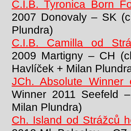
C.I.B. Tyronica Born F
2007 Donovaly – SK (ch
Plundra)
C.I.B. Camilla od Str
2009 Martigny – CH (ch
Havlíček + Milan Plundr
JCh. Absolute Winner 
Winner 2011 Seefeld –
Milan Plundra)
Ch. Island od Strážců h