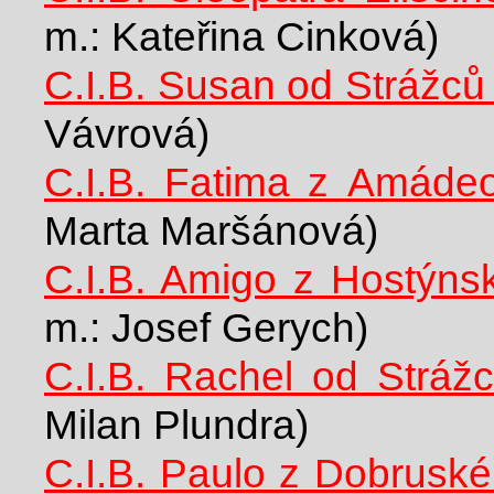
m.: Kateřina Cinková)
C.I.B. Susan od Strážců
Vávrová)
C.I.B. Fatima z Amáde
Marta Maršánová)
C.I.B. Amigo z Hostýns
m.: Josef Gerych)
C.I.B. Rachel od Stráž
Milan Plundra)
C.I.B. Paulo z Dobruské