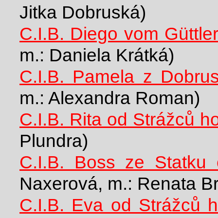
Jitka Dobruská)
C.I.B. Diego vom Güttle
m.: Daniela Krátká)
C.I.B. Pamela z Dobrus
m.: Alexandra Roman)
C.I.B. Rita od Strážců h
Plundra)
C.I.B. Boss ze Statku
Naxerová, m.: Renata Br
C.I.B. Eva od Strážců h