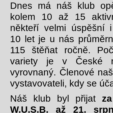
Dnes má náš klub op
kolem 10 až 15 aktivn
někteří velmi úspěšní 
10 let je u nás průměr
115 štěňat ročně. Poč
variety je v České 
vyrovnaný. Členové naše
vystavovateli, kdy se úč
Náš klub byl přijat
za
W.U.S.B. až 21. srp