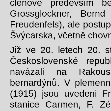
členové především b
Grossglockner, Bernd 
Freudenfels), ale postu
Švýcarska, včetně chovn
Již ve 20. letech 20. s
Československé republ
navázali na Rakousk
bernardýnů. V plemenn
(1915) jsou uvedeni F
stanice Carmen, F. Zé