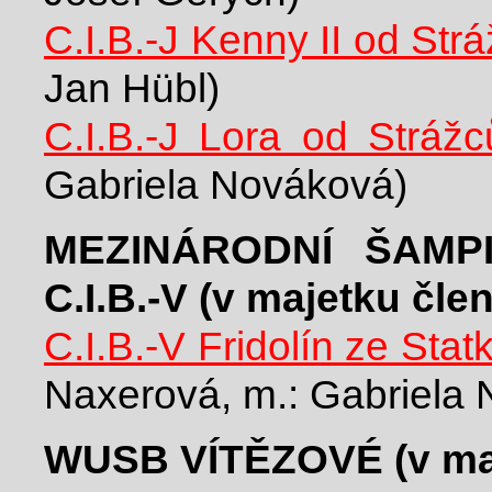
C.I.B.-J Kenny II od Str
Jan Hübl)
C.I.B.-J Lora od Strážc
Gabriela Nováková)
MEZINÁRODNÍ ŠAMP
C.I.B.-V (v majetku č
C.I.B.-V Fridolín ze Sta
Naxerová, m.: Gabriela
WUSB VÍTĚZOVÉ (v ma