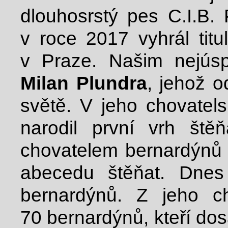
dlouhosrstý pes C.I.B. 
v roce 2017 vyhrál tit
v Praze. Našim nejús
Milan Plundra
, jehož 
světě. V jeho chovatel
narodil první vrh št
chovatelem bernardýnů u
abecedu štěňat. Dnes
bernardýnů. Z jeho c
70 bernardýnů, kteří dos