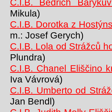
C.I.B. Bedřich Baryků
Mikula)
C.I.B. Dorotka z Hostýn
m.: Josef Gerych)
C.I.B. Lola od Strážců h
Plundra)
C.I.B. Chanel Eliščino k
Iva Vávrová)
C.I.B. Umberto od Stráž
Jan Bendl)