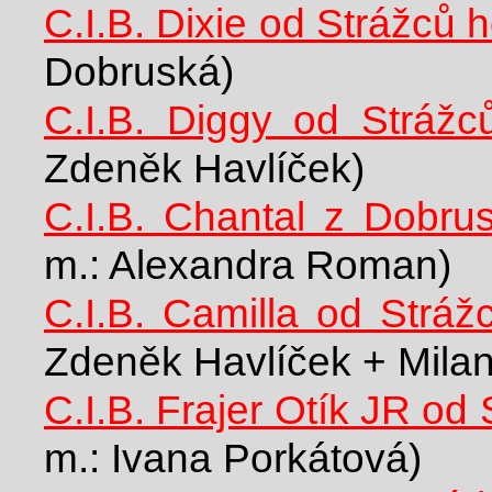
C.I.B. Dixie od Strážců h
Dobruská)
C.I.B. Diggy od Strážc
Zdeněk Havlíček)
C.I.B. Chantal z Dobrus
m.: Alexandra Roman)
C.I.B. Camilla od Stráž
Zdeněk Havlíček + Milan
C.I.B. Frajer Otík JR od
m.: Ivana Porkátová)