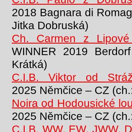
2018 Bagnara di Romagna
Jitka Dobruská)
Ch. Carmen z Lipové
WINNER 2019 Berdorf 
Krátká)
C.I.B. Viktor od Strá
2025 Němčice – CZ (ch.: 
Noira od Hodousické lo
2025 Němčice – CZ (ch.:
C.I.B. WW. EW. JWW. D