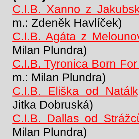
C.I.B. Xanno z Jakubs
m.: Zdeněk Havlíček)
C.I.B. Agáta z Melouno
Milan Plundra)
C.I.B. Tyronica Born Fo
m.: Milan Plundra)
C.I.B. Eliška od Natálk
Jitka Dobruská)
C.I.B. Dallas od Strážc
Milan Plundra)