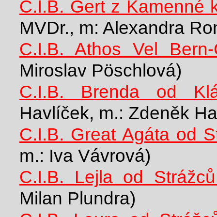
C.I.B. Gert z Kamenné k
MVDr., m: Alexandra R
C.I.B. Athos Vel Bern-
Miroslav Pöschlová)
C.I.B. Brenda od Klá
Havlíček, m.: Zdeněk Ha
C.I.B. Great Agáta od S
m.: Iva Vávrová)
C.I.B. Lejla od Strážc
Milan Plundra)