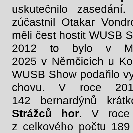
uskutečnilo zasedání
zúčastnil Otakar Vond
měli čest hostit WUSB 
2012 to bylo v Ml
2025 v Němčicích u Kol
WUSB Show podařilo vy
chovu. V roce 201
142 bernardýnů krát
Strážců hor
. V roce
z celkového počtu 189 