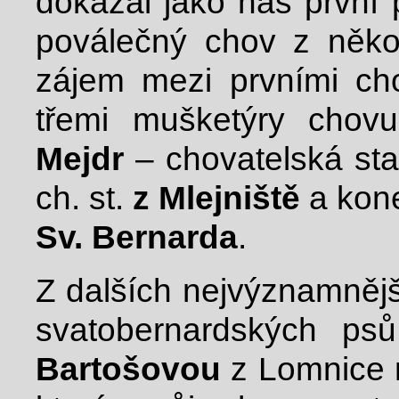
dokázal jako náš první
poválečný chov z někol
zájem mezi prvními cho
třemi mušketýry chovu
Mejdr
– chovatelská st
ch. st.
z Mlejniště
a kon
Sv. Bernarda
.
Z dalších nejvýznamnějš
svatobernardských p
Bartošovou
z Lomnice 