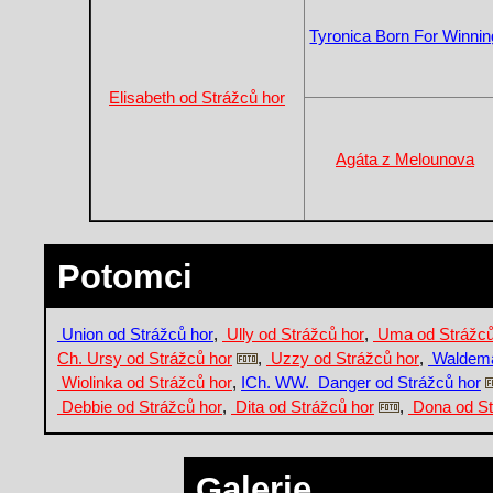
Tyronica Born For Winnin
Elisabeth od Strážců hor
Agáta z Melounova
Potomci
Union od Strážců hor
,
Ully od Strážců hor
,
Uma od Strážců
Ch. Ursy od Strážců hor
,
Uzzy od Strážců hor
,
Waldema
Wiolinka od Strážců hor
,
ICh. WW. Danger od Strážců hor
Debbie od Strážců hor
,
Dita od Strážců hor
,
Dona od St
Galerie