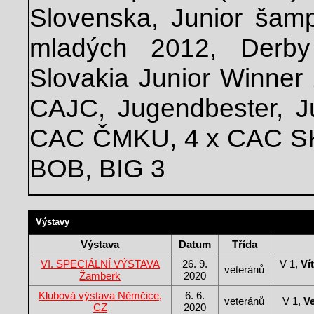
Slovenska, Junior šamp
mladých 2012, Derby
Slovakia Junior Winner 
CAJC, Jugendbester, 
CAC ČMKU, 4 x CAC SK
BOB, BIG 3
Výstavy
Výstava
Datum
Třída
VI. SPECIÁLNÍ VÝSTAVA
26. 9.
V 1,
Ví
veteránů
Žamberk
2020
Klubová výstava Němčice,
6. 6.
veteránů
V 1,
Ve
CZ
2020