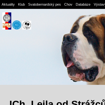
Aktuality
Klub
Svatobernardský pes
Chov
Databáze
Výstav
ICh. Lejla od Strážc