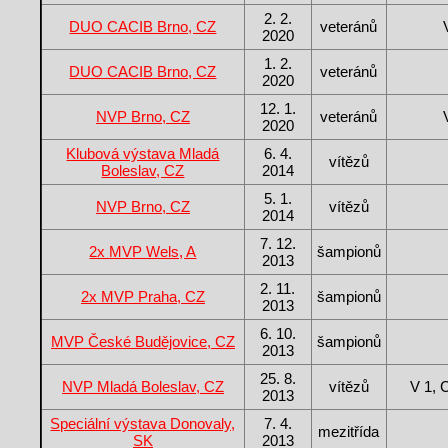
2. 2.
DUO CACIB Brno, CZ
veteránů
2020
1. 2.
DUO CACIB Brno, CZ
veteránů
2020
12. 1.
NVP Brno, CZ
veteránů
2020
Klubová výstava Mladá
6. 4.
vítězů
Boleslav, CZ
2014
5. 1.
NVP Brno, CZ
vítězů
2014
7. 12.
2x MVP Wels, A
šampionů
2013
2. 11.
2x MVP Praha, CZ
šampionů
2013
6. 10.
MVP České Budějovice, CZ
šampionů
2013
25. 8.
NVP Mladá Boleslav, CZ
vítězů
V 1,
2013
Speciální výstava Donovaly,
7. 4.
mezitřída
SK
2013