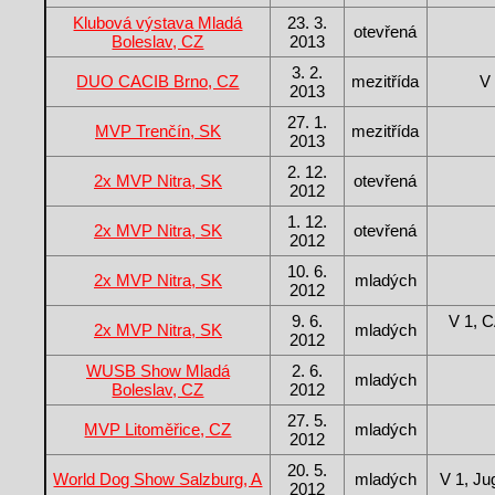
Klubová výstava Mladá
23. 3.
otevřená
Boleslav, CZ
2013
3. 2.
DUO CACIB Brno, CZ
mezitřída
V
2013
27. 1.
MVP Trenčín, SK
mezitřída
2013
2. 12.
2x MVP Nitra, SK
otevřená
2012
1. 12.
2x MVP Nitra, SK
otevřená
2012
10. 6.
2x MVP Nitra, SK
mladých
2012
9. 6.
V 1, C
2x MVP Nitra, SK
mladých
2012
WUSB Show Mladá
2. 6.
mladých
Boleslav, CZ
2012
27. 5.
MVP Litoměřice, CZ
mladých
2012
20. 5.
World Dog Show Salzburg, A
mladých
V 1, Ju
2012