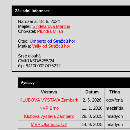
Základní informace
Narozena: 18. 8. 2024
Majitel:
Šindelářová Martina
Chovatel:
Plundra Milan
Otec:
Umberto od Strážců hor
Matka:
Vally od Strážců hor
Srst: dlouhá
CMKU/SB/5255/24
čip: 941000027476212
Výstavy
Výstava
Datum
Třída
KLUBOVÁ VÝSTAVA Žamberk
2. 5. 2026
otevřená
NVP Brno
11. 1. 2026
mezitřída
Klubová výstava Žamberk
28. 9. 2025
mladých
MVP Olomouc, CZ
14. 9. 2025
mladých