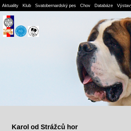
Aktuality
Klub
Svatobernardský pes
Chov
Databáze
Výstav
Karol od Strážců hor