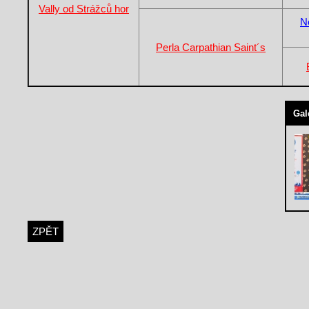
Vally od Strážců hor
N
Perla Carpathian Saint´s
Gal
ZPĚT