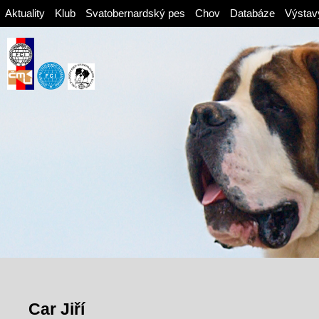
Aktuality
Klub
Svatobernardský pes
Chov
Databáze
Výstav
Car Jiří