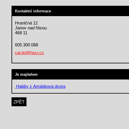
Kontaktní informace
Hraničná 12
Janov nad Nisou
468 11
605 300 088
car.jiri@hscr.cz
Je majitelem
Habby z Amádeova dvora
ZPĚT