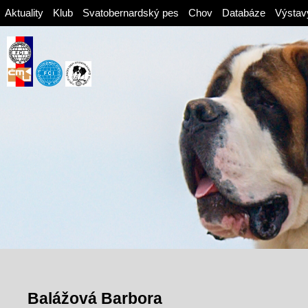
Aktuality
Klub
Svatobernardský pes
Chov
Databáze
Výstav
Balážová Barbora