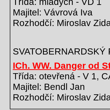
Třída: mladých - VD 1
Majitel: Vávrová Iva
Rozhodčí: Miroslav Zid
SVATOBERNARDSKÝ 
ICh. WW. Danger od S
Třída: otevřená - V 1,
Majitel: Bendl Jan
Rozhodčí: Miroslav Zid