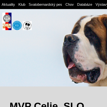
Aktuality
Klub
Svatobernardský pes
Chov
Databáze
Výstav
MVP Celje, SLO