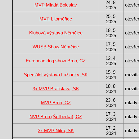
24. 8.
MVP Mladá Boleslav
otevře
2025
25. 5.
MVP Litoměřice
otevře
2025
18. 5.
Klubová výstava Němčice
otevře
2025
17. 5.
WUSB Show Němčice
otevře
2025
12. 4.
European dog show Brno, CZ
otevře
2025
15. 9.
Speciální výstava Lužianky, SK
mezití
2024
18. 8.
3x MVP Bratislava, SK
mezití
2024
23. 6.
MVP Brno, CZ
mladý
2024
17. 3.
NVP Brno (Špilberka), CZ
mladý
2024
17. 2.
3x MVP Nitra, SK
mladý
2024