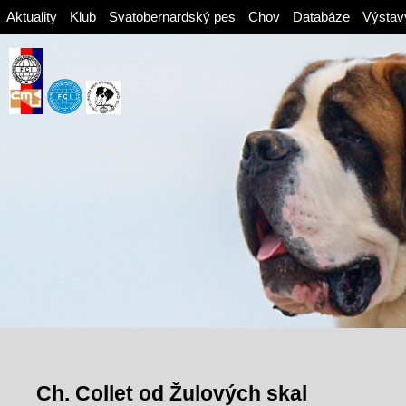
Aktuality
Klub
Svatobernardský pes
Chov
Databáze
Výstav
Ch. Collet od Žulových skal