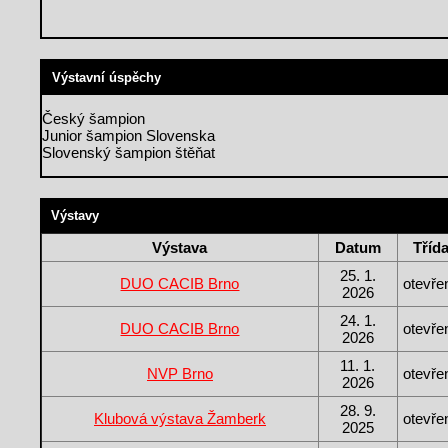
Výstavní úspěchy
Český šampion
Junior šampion Slovenska
Slovenský šampion štěňat
Výstavy
Výstava
Datum
Tříd
25. 1.
DUO CACIB Brno
otevře
2026
24. 1.
DUO CACIB Brno
otevře
2026
11. 1.
NVP Brno
otevře
2026
28. 9.
Klubová výstava Žamberk
otevře
2025