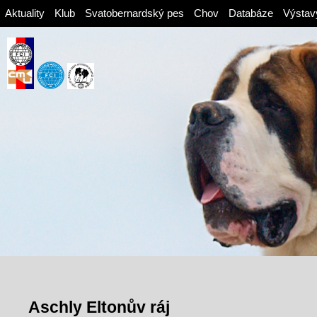
Aktuality
Klub
Svatobernardský pes
Chov
Databáze
Výstav
Aschly Eltonův ráj