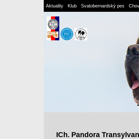
Aktuality
Klub
Svatobernardský pes
Cho
ICh. Pandora Transylvan