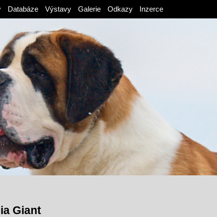
v
Databáze
Výstavy
Galerie
Odkazy
Inzerce
ia Giant