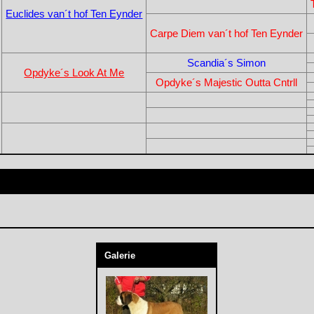
Euclides van´t hof Ten Eynder
Carpe Diem van´t hof Ten Eynder
Scandia´s Simon
Opdyke´s Look At Me
Opdyke´s Majestic Outta Cntrll
Galerie