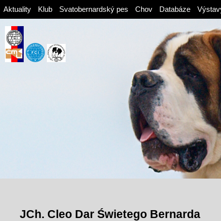
Aktuality
Klub
Svatobernardský pes
Chov
Databáze
Výstav
JCh. Cleo Dar Świetego Bernarda