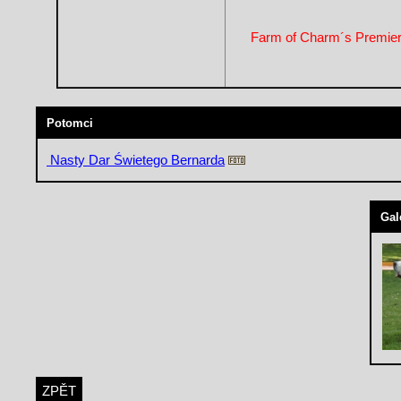
Farm of Charm´s Premie
Potomci
Nasty Dar Świetego Bernarda
Gal
ZPĚT