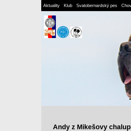
Aktuality
Klub
Svatobernardský pes
Cho
Andy z Mikešovy chalup