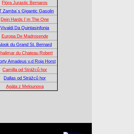
Flóra Jurastic Bernaros
T Zamba´s Gigantic Gasolin
Dein Hards I´m The One
Vivaldi Da Quintasinfonia
Europa De Madrosende
look du Grand St. Bernard
halimar du Chateau Robert
orty Amadeus v.d Roja Horst
Camilla od Strážců hor
Dallas od Strážců hor
Agáta z Melounova