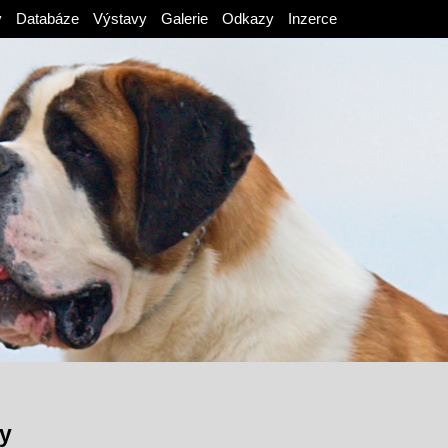
v
Databáze
Výstavy
Galerie
Odkazy
Inzerce
y