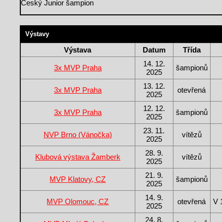
Český Junior šampion
Výstavy
Výstava
Datum
Třída
14. 12.
3x MVP Praha
šampionů
2025
13. 12.
3x MVP Praha
otevřená
2025
12. 12.
3x MVP Praha
šampionů
2025
23. 11.
NVP Brno (Vánočka)
vítězů
2025
28. 9.
Klubová výstava Žamberk
vítězů
2025
21. 9.
MVP Klatovy, CZ
šampionů
2025
14. 9.
MVP Olomouc, CZ
otevřená
V 
2025
24. 8.