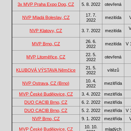
3x MVP Praha Expo Dog, CZ
5. 8. 2022
otevřená
17. 7.
NVP Mladá Boleslav, CZ
mezitída
2022
NVP Klatovy, CZ
3. 7. 2022
mezitída
26. 6.
MVP Brno, CZ
mezitída
V 
2022
22. 5.
MVP Litoměřice, CZ
otevřená
2022
21. 5.
KLUBOVÁ VÝSTAVA Němčice
vítězů
2022
10. 4.
NVP Ostrava, CZ (Brno)
mezitřída
2022
MVP České Budějovice, CZ
3. 4. 2022
mezitřída
DUO CACIB Brno, CZ
6. 2. 2022
mezitřída
DUO CACIB Brno, CZ
5. 2. 2022
mezitřída
V 
NVP Brno, CZ
9. 1. 2022
mezitřída
10. 10.
MVP České Budějovice, CZ
mladých