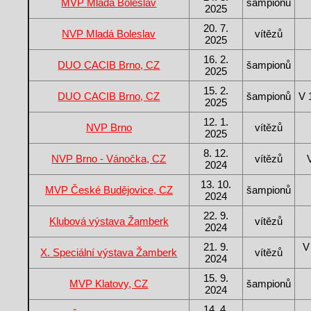
MVP Mladá Boleslav
šampionů
2025
20. 7.
NVP Mladá Boleslav
vítězů
2025
16. 2.
DUO CACIB Brno, CZ
šampionů
2025
15. 2.
DUO CACIB Brno, CZ
šampionů
V 
2025
12. 1.
NVP Brno
vítězů
2025
8. 12.
NVP Brno - Vánočka, CZ
vítězů
2024
13. 10.
MVP České Budějovice, CZ
šampionů
2024
22. 9.
Klubová výstava Žamberk
vítězů
2024
21. 9.
V
X. Speciální výstava Žamberk
vítězů
2024
15. 9.
MVP Klatovy, CZ
šampionů
2024
14. 4.