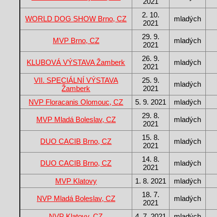
2021
2. 10.
WORLD DOG SHOW Brno, CZ
mladých
2021
29. 9.
MVP Brno, CZ
mladých
2021
26. 9.
KLUBOVÁ VÝSTAVA Žamberk
mladých
2021
VII. SPECIÁLNÍ VÝSTAVA
25. 9.
mladých
Žamberk
2021
NVP Floracanis Olomouc, CZ
5. 9. 2021
mladých
29. 8.
MVP Mladá Boleslav, CZ
mladých
2021
15. 8.
DUO CACIB Brno, CZ
mladých
2021
14. 8.
DUO CACIB Brno, CZ
mladých
2021
MVP Klatovy
1. 8. 2021
mladých
18. 7.
NVP Mladá Boleslav, CZ
mladých
2021
NVP Klatovy, CZ
4. 7. 2021
mladých