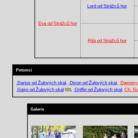
Lord od Strážců hor
Eva od Strážců hor
Rita od Strážců hor
Potomci
Darius od Žulových skal
,
Dixon od Žulových skal
,
Daenerys
Gairo od Žulových skal
,
Griffin od Žulových skal
,
Ch. Go
Galerie