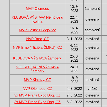
10. 9.
MVP Olomouc
šampionů
2023
KLUBOVÁ VÝSTAVA Němčice u
22. 4.
otevřená
Kolína
2023
16. 4.
MVP České Budějovice
šampionů
2023
NVP Brno, CZ
8. 1. 2023
otevřená
4. 12.
NVP Brno (Třicítka ČMKU), CZ
otevřená
2022
25. 9.
KLUBOVÁ VÝSTAVA Žamberk
otevřená
2022
VIII. SPECIÁLNÍ VÝSTAVA
24. 9.
otevřená
Žamberk
2022
18. 9.
MVP Klatovy, CZ
otevřená
2022
NVP Olomouc, CZ
4. 9. 2022
vítězů
3x MVP Praha Expo Dog, CZ
7. 8. 2022
otevřená
3x MVP Praha Expo Dog, CZ
6. 8. 2022
otevřená