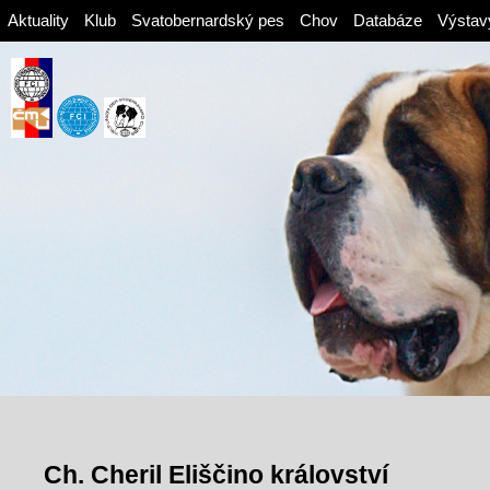
Aktuality
Klub
Svatobernardský pes
Chov
Databáze
Výstav
Ch. Cheril Eliščino království