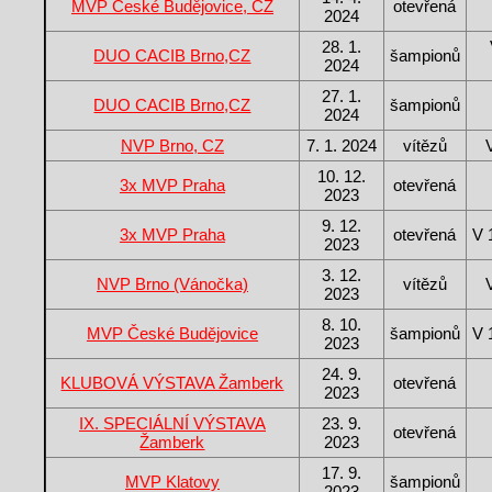
MVP České Budějovice, CZ
otevřená
2024
28. 1.
DUO CACIB Brno,CZ
šampionů
2024
27. 1.
DUO CACIB Brno,CZ
šampionů
2024
NVP Brno, CZ
7. 1. 2024
vítězů
10. 12.
3x MVP Praha
otevřená
2023
9. 12.
3x MVP Praha
otevřená
V 
2023
3. 12.
NVP Brno (Vánočka)
vítězů
2023
8. 10.
MVP České Budějovice
šampionů
V 
2023
24. 9.
KLUBOVÁ VÝSTAVA Žamberk
otevřená
2023
IX. SPECIÁLNÍ VÝSTAVA
23. 9.
otevřená
Žamberk
2023
17. 9.
MVP Klatovy
šampionů
2023