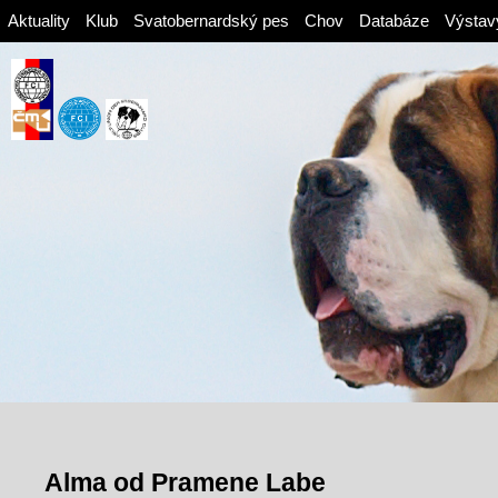
Aktuality
Klub
Svatobernardský pes
Chov
Databáze
Výstav
Alma od Pramene Labe