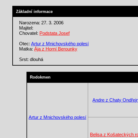
Základní informace
Narozena: 27. 3. 2006
Majitel:
Chovatel:
Podstata Josef
Otec:
Artur z Mnichovského polesí
Matka:
Ája z Horní Berounky
Srst: dlouhá
Rodokmen
Andre z Chaty Ondřej
Artur z Mnichovského polesí
Belisa z Košateckých r