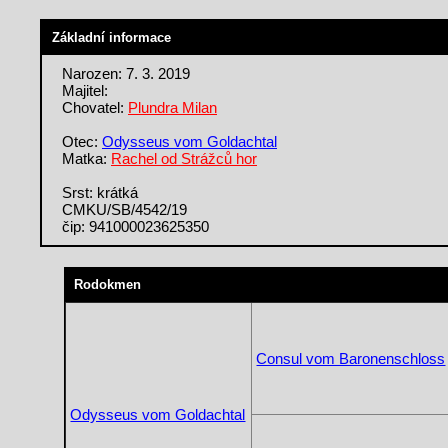
Základní informace
Narozen: 7. 3. 2019
Majitel:
Chovatel:
Plundra Milan
Otec:
Odysseus vom Goldachtal
Matka:
Rachel od Strážců hor
Srst: krátká
CMKU/SB/4542/19
čip: 941000023625350
Rodokmen
Consul vom Baronenschloss
Odysseus vom Goldachtal