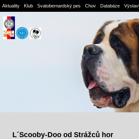
Aktuality
Klub
Svatobernardský pes
Chov
Databáze
Výstav
L´Scooby-Doo od Strážců hor