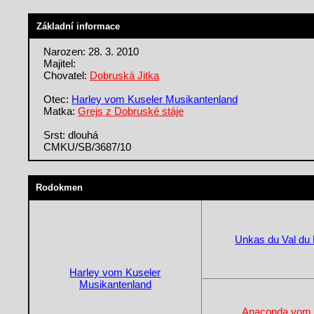
Základní informace
Narozen: 28. 3. 2010
Majitel:
Chovatel:
Dobruská Jitka
Otec:
Harley vom Kuseler Musikantenland
Matka:
Grejs z Dobruské stáje
Srst: dlouhá
CMKU/SB/3687/10
Rodokmen
Unkas du Val du
Harley vom Kuseler
Musikantenland
Anaconda vom 