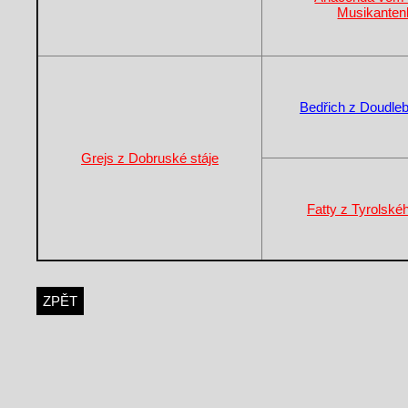
Musikanten
Bedřich z Doudle
Grejs z Dobruské stáje
Fatty z Tyrolsk
ZPĚT