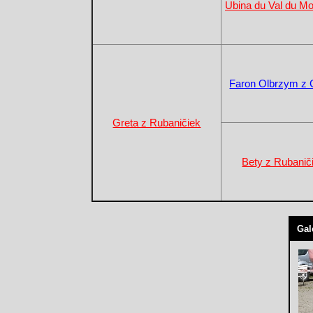
Ubina du Val du Mo
Faron Olbrzym z G
Greta z Rubaničiek
Bety z Rubanič
Gal