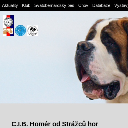
Aktuality
Klub
Svatobernardský pes
Chov
Databáze
Výstav
C.I.B. Homér od Strážců hor