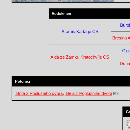
Rodokmen
Büro
Aramis Kartágo CS
Bresina 
Cig
Aida ze Zámku Kratochvíle CS
Dona
Potomci
Brita z Poplužního dvora
,
Bela z Poplužního dvora
Ga