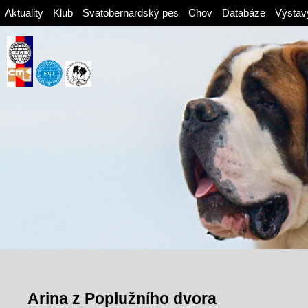
Aktuality
Klub
Svatobernardský pes
Chov
Databáze
Výstav
Arina z Poplužního dvora