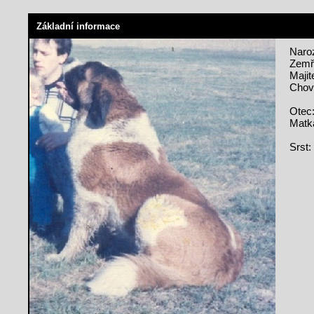
Základní informace
Naroz
Zemře
Majit
Chova
Otec
Matk
Srst: